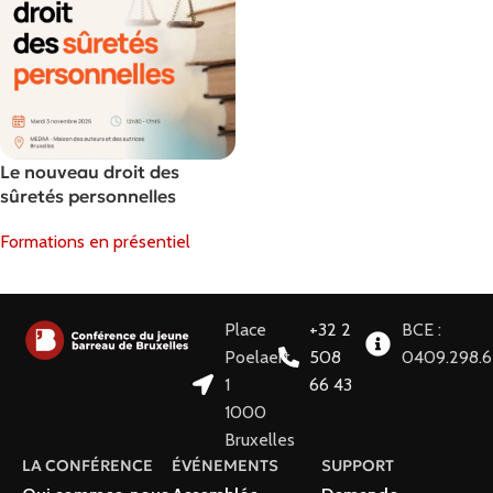
Le nouveau droit des
sûretés personnelles
Formations en présentiel
Choix Des Options
Place
+32 2
BCE :
Poelaert
508
0409.298.
1
66 43
1000
Bruxelles
LA CONFÉRENCE
ÉVÉNEMENTS
SUPPORT