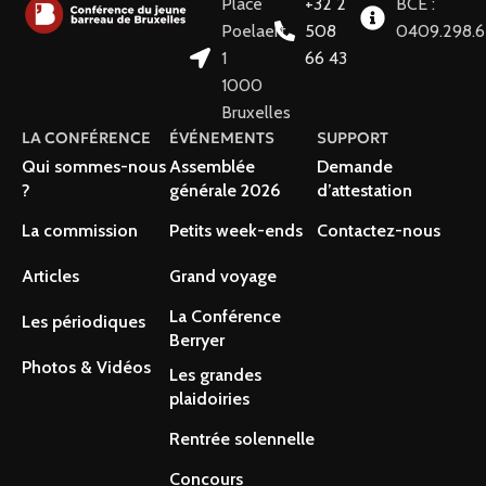
Place
+32 2
BCE :
Poelaert
508
0409.298.
1
66 43
1000
Bruxelles
LA CONFÉRENCE
ÉVÉNEMENTS
SUPPORT
Qui sommes-nous
Assemblée
Demande
?
générale 2026
d’attestation
La commission
Petits week-ends
Contactez-nous
Articles
Grand voyage
La Conférence
Les périodiques
Berryer
Photos & Vidéos
Les grandes
plaidoiries
Rentrée solennelle
Concours