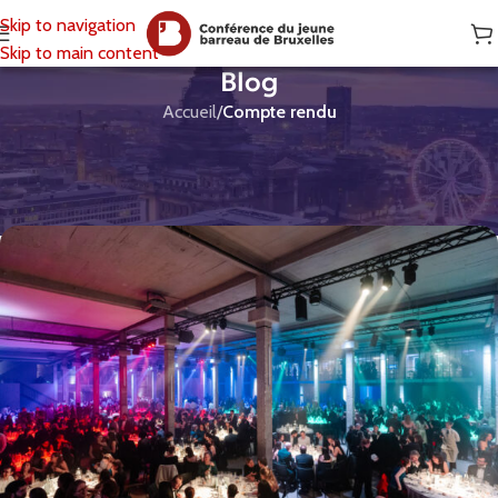
Skip to navigation
Skip to main content
Blog
Accueil
/
Compte rendu
COMPTE RENDU
,
ÉVÉNEMENTS
Rentrée solenelle
CJBB
Activé 06/03/2026