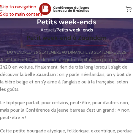
Skip to navigation
Skip to main content
Petits week-ends
Accueil
/
Petits week-ends
Petit week-end à Zaandam
DU VENDREDI 26 SEPTEMBRE AU DIMANCHE 28 SEPTEMBRE 2025
A un tout petit saut de puce de notre capitale, un peu plus de
2h20 en voiture, finalement, rien de très long lorsqu’il s’agit de
découvrir la belle
Zaandam
: on y parle néerlandais, on y boit de
la bière belge et on s’y aime à l’anglaise ou à la française, selon
les goûts.
Le triptyque parfait, pour certains, peut-être, pour d’autres non,
mais pour la Conférence du jeune barreau c’est un grand : « non,
peut-être » !
Cette petite bourgade atypique, folklorique, excentrique, perdue