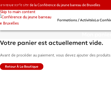
ienvenue sur le site de la Conférence du jeune barreau de Bruxelles
Skip to navigation
Skip to main content
Formations / Activités
La Confé
Mon panie
Votre panier est actuellement vide.
Avant de procéder au paiement, vous devez ajouter des produits 
Retour À La Boutique