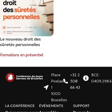
Le nouveau droit des
sûretés personnelles
Formations en présentiel
Choix Des Options
Place
+32 2
BCE :
Poelaert
508
0409.298.
1
66 43
1000
Bruxelles
LA CONFÉRENCE
ÉVÉNEMENTS
SUPPORT