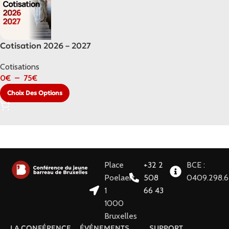
Cotisation 2026 – 2027
Cotisations
0
€
–
75
€
Choix Des Options
Place
+32 2
BCE :
Poelaert
508
0409.298.
1
66 43
1000
Bruxelles
LA CONFÉRENCE
ÉVÉNEMENTS
SUPPORT