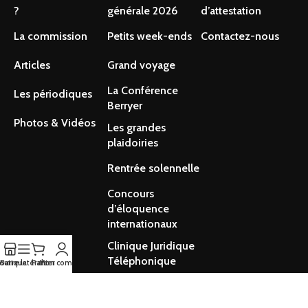
?
générale 2026
d’attestation
La commission
Petits week-ends
Contactez-nous
Articles
Grand voyage
La Conférence
Les périodiques
Berryer
Photos & Vidéos
Les grandes
plaidoiries
Rentrée solennelle
Concours
d’éloquence
internationaux
Clinique Juridique
Téléphonique
outique
Barre latérale
Panier
Mon compte
Conférence du jeune barreau asbl 2025