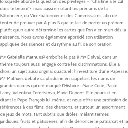
lorsqu’elle aborde la question des privilèges – “Charline a le cul
dans le beurre”-, mais aussi en citant les prénoms de la
Bâtonnière, du Vice-bâtonnier et des Commissaires, afin de
tenter de prouver par A plus B que le fait de porter un prénom
plutôt qu’un autre détermine les cartes que l’on a en main dès la
naissance. Nous avons également apprécié son utilisation
appliquée des silences et du rythme au fil de son oration.
M
e
Gabrielle Mathues
2
emboîte le pas à M
e
Delval, dans un
thème toujours aussi engagé contre les discriminations. Elle a
choisi un sujet aussi original qu’actuel : l’investiture d’une Papesse.
M
e
Mathues débute sa plaidoirie en rappelant les noms de
grandes dames qui ont marqué l’Histoire : Marie Curie, Paule
Lamy, Valentina Terechkova, Marie Dupont. Elle poursuit en
citant le Pape François lui-même, et nous offre une profusion de
références à des films, des chansons, et surtout, un assortiment
de jeux de mots, tant subtils que drôles, mêlant termes
juridiques, fruits et pâtisseries, afin de dénoncer le patriarcat et la