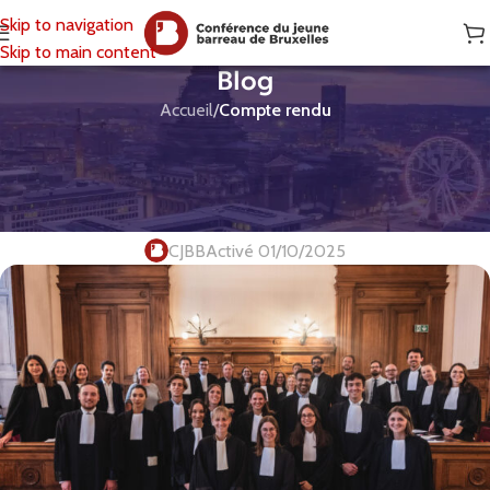
Skip to navigation
Skip to main content
Blog
Accueil
/
Compte rendu
COMPTE RENDU
,
CONCOURS
Le Jeune & Janson (Edition
2025)
CJBB
Activé 01/10/2025