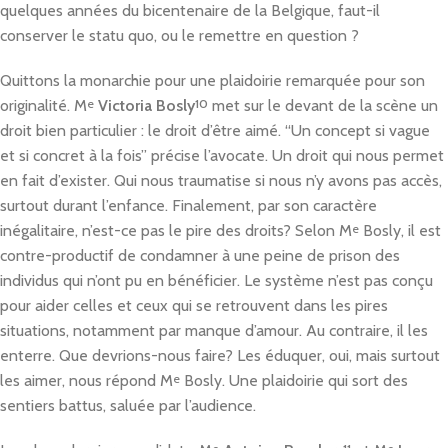
quelques années du bicentenaire de la Belgique, faut-il
conserver le statu quo, ou le remettre en question ?
Quittons la monarchie pour une plaidoirie remarquée pour son
originalité. M
e
Victoria Bosly
10
met sur le devant de la scène un
droit bien particulier : le droit d’être aimé. “Un concept si vague
et si concret à la fois” précise l’avocate. Un droit qui nous permet
en fait d’exister. Qui nous traumatise si nous n’y avons pas accès,
surtout durant l’enfance. Finalement, par son caractère
inégalitaire, n’est-ce pas le pire des droits? Selon M
e
Bosly, il est
contre-productif de condamner à une peine de prison des
individus qui n’ont pu en bénéficier. Le système n’est pas conçu
pour aider celles et ceux qui se retrouvent dans les pires
situations, notamment par manque d’amour. Au contraire, il les
enterre. Que devrions-nous faire? Les éduquer, oui, mais surtout
les aimer, nous répond M
e
Bosly. Une plaidoirie qui sort des
sentiers battus, saluée par l’audience.