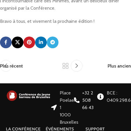
l’incontournable café des Minimes, avant un délicieux dîner
organisé par la Conférence.
Bravo à tous, et vivement la prochaine édition !
Plus récent
Plus ancien
Place
+32 2
BCE :
Poelaert
508
0409.298.
1
66 43
1000
Bruxelles
LA CONFÉRENCE
ÉVÉNEMENTS
SUPPORT