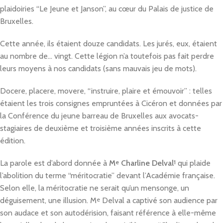
plaidoiries “Le Jeune et Janson”, au cœur du Palais de justice de
Bruxelles.
Cette année, ils étaient douze candidats. Les jurés, eux, étaient
au nombre de… vingt. Cette légion n’a toutefois pas fait perdre
leurs moyens à nos candidats (sans mauvais jeu de mots).
Docere, placere, movere, “instruire, plaire et émouvoir” : telles
étaient les trois consignes empruntées à Cicéron et données par
la Conférence du jeune barreau de Bruxelles aux avocats-
stagiaires de deuxième et troisième années inscrits à cette
édition.
La parole est d’abord donnée à
M
e
Charline Delval
1
qui plaide
l’abolition du terme “méritocratie” devant l’Académie française.
Selon elle, la méritocratie ne serait qu’un mensonge, un
déguisement, une illusion. M
e
Delval a captivé son audience par
son audace et son autodérision, faisant référence à elle-même