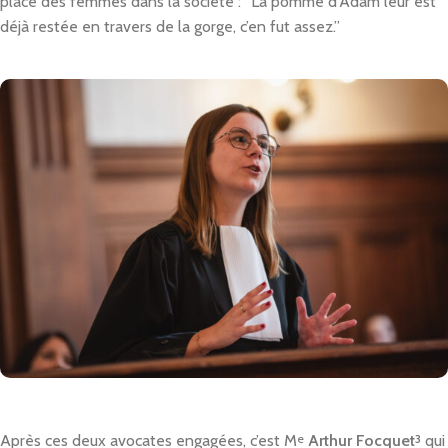
place des femmes dans la société : “La pomme d’Adam leur est
déjà restée en travers de la gorge, c’en fut assez.”
Après ces deux avocates engagées, c’est M
e
Arthur Focquet
3
qui