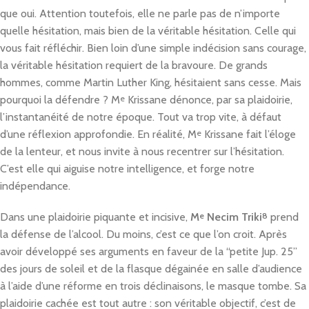
que oui. Attention toutefois, elle ne parle pas de n’importe
quelle hésitation, mais bien de la véritable hésitation. Celle qui
vous fait réfléchir. Bien loin d’une simple indécision sans courage,
la véritable hésitation requiert de la bravoure. De grands
hommes, comme Martin Luther King, hésitaient sans cesse. Mais
pourquoi la défendre ? M
e
Krissane dénonce, par sa plaidoirie,
l’instantanéité de notre époque. Tout va trop vite, à défaut
d’une réflexion approfondie. En réalité, M
e
Krissane fait l’éloge
de la lenteur, et nous invite à nous recentrer sur l’hésitation.
C’est elle qui aiguise notre intelligence, et forge notre
indépendance.
Dans une plaidoirie piquante et incisive,
M
e
Necim Triki
8
prend
la défense de l’alcool. Du moins, c’est ce que l’on croit. Après
avoir développé ses arguments en faveur de la “petite Jup. 25”
des jours de soleil et de la flasque dégainée en salle d’audience
à l’aide d’une réforme en trois déclinaisons, le masque tombe. Sa
plaidoirie cachée est tout autre : son véritable objectif, c’est de