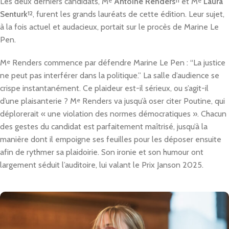
Les deux derniers candidats, M
e
Antoine Renders
11
et M
e
Laura
Senturk
12
, furent les grands lauréats de cette édition. Leur sujet,
à la fois actuel et audacieux, portait sur le procès de Marine Le
Pen.
M
e
Renders commence par défendre Marine Le Pen : “La justice
ne peut pas interférer dans la politique.” La salle d’audience se
crispe instantanément. Ce plaideur est-il sérieux, ou s’agit-il
d’une plaisanterie ? M
e
Renders va jusqu’à oser citer Poutine, qui
déplorerait « une violation des normes démocratiques ». Chacun
des gestes du candidat est parfaitement maîtrisé, jusqu’à la
manière dont il empoigne ses feuilles pour les déposer ensuite
afin de rythmer sa plaidoirie. Son ironie et son humour ont
largement séduit l’auditoire, lui valant le Prix Janson 2025.