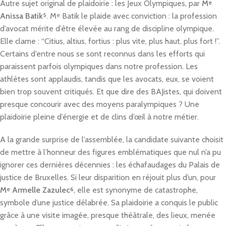
Autre sujet original de plaidoirie : les Jeux Olympiques, par
M
e
Anissa Batik
5
. M
e
Batik le plaide avec conviction : la profession
d’avocat mérite d’être élevée au rang de discipline olympique.
Elle clame : “Citius, altius, fortius : plus vite, plus haut, plus fort !”.
Certains d’entre nous se sont reconnus dans les efforts qui
paraissent parfois olympiques dans notre profession. Les
athlètes sont applaudis, tandis que les avocats, eux, se voient
bien trop souvent critiqués. Et que dire des BAJistes, qui doivent
presque concourir avec des moyens paralympiques ? Une
plaidoirie pleine d’énergie et de clins d’œil à notre métier.
A la grande surprise de l’assemblée, la candidate suivante choisit
de mettre à l’honneur des figures emblématiques que nul n’a pu
ignorer ces dernières décennies : les échafaudages du Palais de
justice de Bruxelles. Si leur disparition en réjouit plus d’un, pour
M
e
Armelle Zazulec
6
, elle est synonyme de catastrophe,
symbole d’une justice délabrée. Sa plaidoirie a conquis le public
grâce à une visite imagée, presque théâtrale, des lieux, menée