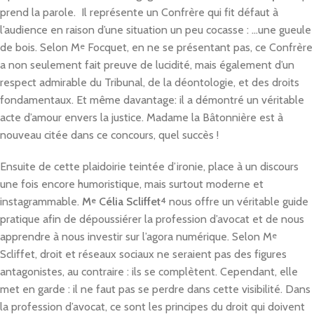
prend la parole. Il représente un Confrère qui fit défaut à
l’audience en raison d’une situation un peu cocasse : …une gueule
de bois. Selon M
e
Focquet, en ne se présentant pas, ce Confrère
a non seulement fait preuve de lucidité, mais également d’un
respect admirable du Tribunal, de la déontologie, et des droits
fondamentaux. Et même davantage: il a démontré un véritable
acte d’amour envers la justice. Madame la Bâtonnière est à
nouveau citée dans ce concours, quel succès !
Ensuite de cette plaidoirie teintée d’ironie, place à un discours
une fois encore humoristique, mais surtout moderne et
instagrammable.
M
e
Célia Scliffet
4
nous offre un véritable guide
pratique afin de dépoussiérer la profession d’avocat et de nous
apprendre à nous investir sur l’agora numérique. Selon M
e
Scliffet, droit et réseaux sociaux ne seraient pas des figures
antagonistes, au contraire : ils se complètent. Cependant, elle
met en garde : il ne faut pas se perdre dans cette visibilité. Dans
la profession d’avocat, ce sont les principes du droit qui doivent