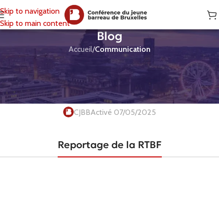
Skip to navigation
Skip to main content
Blog
Accueil
/
Communication
COMMUNICATION
Retour sur la Clinique Juridique
2025
CJBB
Activé 07/05/2025
Reportage de la RTBF