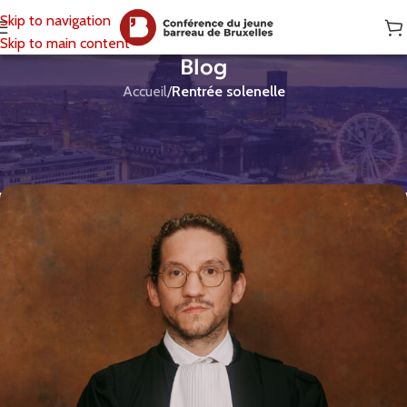
Skip to navigation
Skip to main content
Blog
Accueil
/
Rentrée solenelle
RENTRÉE SOLENELLE
Nouvelle ode au Rossignol
CJBB
Activé 14/11/2025